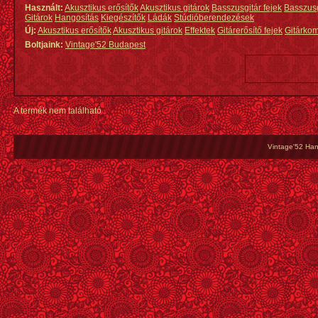
Használt:
Akusztikus erősítők
Akusztikus gitárok
Basszusgitár fejek
Basszus
Gitárok
Hangosítás
Kiegészítők
Ládák
Stúdióberendezések
Új:
Akusztikus erősítők
Akusztikus gitárok
Effektek
Gitárerősítő fejek
Gitárko
Boltjaink:
Vintage'52 Budapest
A termék nem található
Vintage'52 Hang