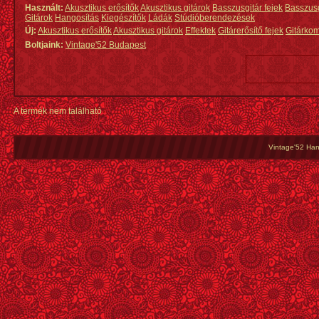
Használt:
Akusztikus erősítők
Akusztikus gitárok
Basszusgitár fejek
Basszus
Gitárok
Hangosítás
Kiegészítők
Ládák
Stúdióberendezések
Új:
Akusztikus erősítők
Akusztikus gitárok
Effektek
Gitárerősítő fejek
Gitárko
Boltjaink:
Vintage'52 Budapest
A termék nem található
Vintage'52 Hang