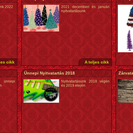
unk 2022
2021 decemberi és januári
nyitvatartásunk
jes cikk
A teljes cikk
Ünnepi Nyitvatartás 2018
Zárvata
ünnepi
Nyitvatartásunk 2018 végén
en
és 2019 elején