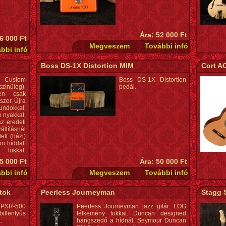
Ára: 52 000 Ft
6 000 Ft
Boss DS-1X Distortion MIM
Cort A
Custom
Boss DS-1X Distortion
ínűleg).
pedál.
tén csak
zer. Újra
ndokkal,
e nyakkal,
az eredeti
állításnál
ett (házi)
on híddal.
tokkal.
5 000 Ft
Ára: 50 000 Ft
tok
Peerless Journeyman
Stagg 
PSR-500
Peerless Journeyman jazz gitár. LOG
billentyűs
félkemény tokkal. Duncan designed
.
hangszedő a hídnál, Seymour Duncan