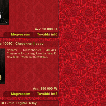
Ára: 36 000 Ft
 4004Cii Cheyenne II copy
Noname Rickenbacker 4004Cii
Cheyenne II copy egy kanadai készítő
készítette. Tweed keménytokkal.
Ára: 390 000 Ft
 DEL-mini Digital Delay