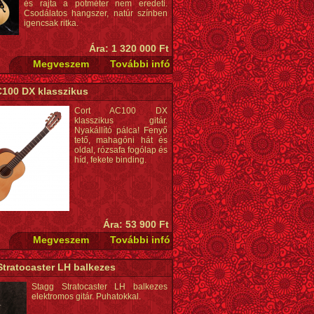
és rajta a potméter nem eredeti.
Csodálatos hangszer, natúr színben
igencsak ritka.
Ára: 1 320 000 Ft
C100 DX klasszikus
Cort AC100 DX
klasszikus gitár.
Nyakállító pálca! Fenyő
tető, mahagóni hát és
oldal, rózsafa fogólap és
híd, fekete binding.
Ára: 53 900 Ft
Stratocaster LH balkezes
Stagg Stratocaster LH balkezes
elektromos gitár. Puhatokkal.