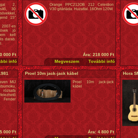
egal 2,
Orange PPC212OB 212 Celestion
sítő, 30
V30 gitárláda. Huzattal. 16Ohm 120W.
sövekkel,
gend 15"
 2007-es
övek jó
nem kell
lis darab.
l.
0 000 Ft
Ára: 218 000 Ft
1981
Proel 10m jack-jack kábel
Hora S
aven MIJ
Proel 10m jack-jack
atsumoku,
kábel
rózsafa
felezhető
Fender
5 000 Ft
Ára: 4 800 Ft