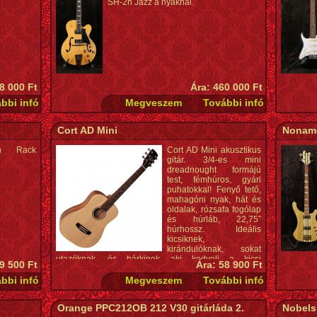
SH-2n Jazz a nyaknál.
8 000 Ft
Ára: 460 000 Ft
Cort AD Mini
Noname
en Rack
Cort AD Mini akusztikus
gitár. 3/4-es mini
dreadnought formájú
test, fémhúros, gyári
puhatokkal! Fenyő tető,
mahagóni nyak, hát és
oldalak, rózsafa fogólap
és húrláb, 22,75˝
húrhossz. Ideális
kicsiknek,
kirándulóknak, sokat
utazóknak, és bárkinek aki kedveli a kicsi
9 500 Ft
Ára: 58 900 Ft
hangszereket! Méretéhez képest hangos is tud lenni,
tónusa lanthoz, kobozhoz hasonló.
Orange PPC212OB 212 V30 gitárláda 2.
Nobels