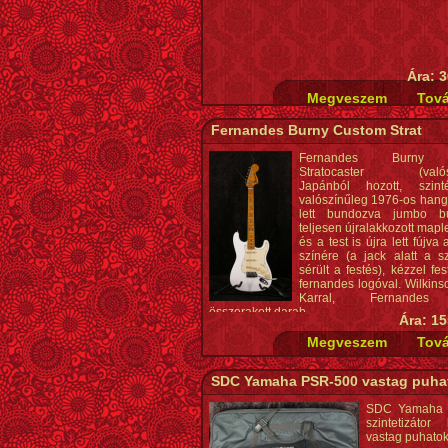
Ára: 3
Fernandes Burny Custom Strat
Fernandes Burny 
Stratocaster (valósz
Japánból hozott, szin
valószínűleg 1976-os hangs
lett bundozva jumbo bu
teljesen újralakkozott mapl
és a test is újra lett fújva 
színére (a jack alatt a sz
sérült a festés), kézzel fest
fernandes logóval. Wilkins
Karral, Fernandes 
összerakott darab.
Ára: 15
SDC Yamaha PSR-500 vastag puha
SDC Yamaha 
szintetizátor 
vastag puhatok