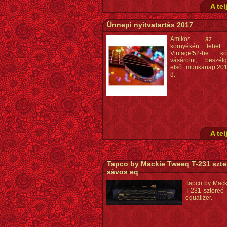
A tel
Ünnepi nyitvatartás 2017
Amikor az Ü
környékén lehet
Vintage'52-be kör
vásárolni, beszél
első munkanap:201
8.
A tel
Tapco by Mackie Tweeq T-231 szte
sávos eq
Tapco by Mac
T-231 sztereó
equalizer.