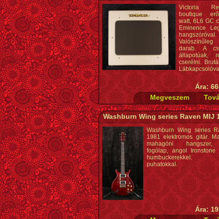
Victoria R
boutique erő
watt, 6L6 GC c
Eminence Le
hangszóróval.
Valószínűleg
darab. A cs
állapotúak, 
cserélni. Brutá
Lábkapcsolóva
Ára: 66
Washburn Wing series Raven MIJ 
Washburn Wing series R
1981 elektromos gitár. M
mahagóni hangszer, 
fogólap, angol Ironstone 
humbuckerekkel. 
puhatokkal.
Ára: 19