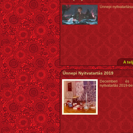
Ünnepi nyitvatartás
A tel
Ünnepi Nyitvatartás 2019
Decemberi és 
nyitvatartás 2019-b