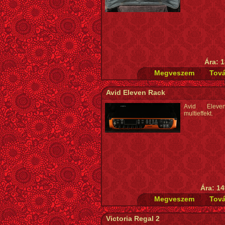
Ára: 1
Avid Eleven Rack
Avid Elev
multieffekt.
Ára: 14
Victoria Regal 2