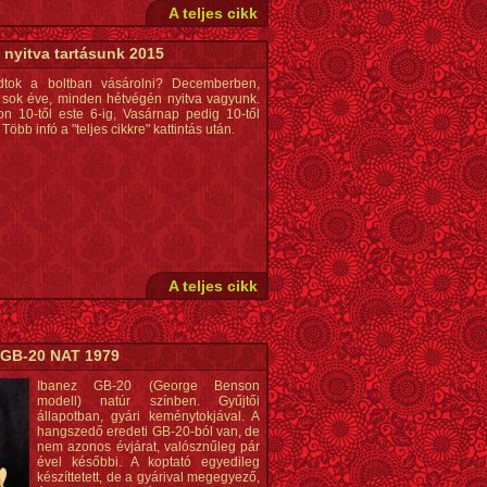
A teljes cikk
 nyitva tartásunk 2015
dtok a boltban vásárolni? Decemberben,
sok éve, minden hétvégén nyitva vagyunk.
n 10-től este 6-ig, Vasárnap pedig 10-től
 Több infó a "teljes cikkre" kattintás után.
A teljes cikk
 GB-20 NAT 1979
Ibanez GB-20 (George Benson
modell) natúr színben. Gyűjtői
állapotban, gyári keménytokjával. A
hangszedő eredeti GB-20-ból van, de
nem azonos évjárat, valósznűleg pár
ével későbbi. A koptató egyedileg
készíttetett, de a gyárival megegyező,