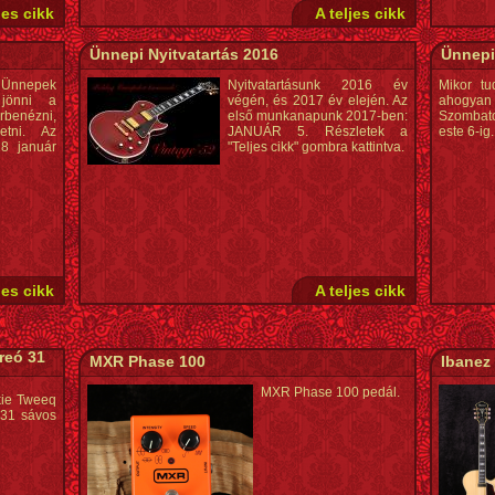
jes cikk
A teljes cikk
Ünnepi Nyitvatartás 2016
Ünnepi
nnepek
Nyitvatartásunk 2016 év
Mikor tu
 jönni a
végén, és 2017 év elején. Az
ahogyan 
benézni,
első munkanapunk 2017-ben:
Szombato
getni. Az
JANUÁR 5. Részletek a
este 6-ig.
8 január
"Teljes cikk" gombra kattintva.
jes cikk
A teljes cikk
reó 31
MXR Phase 100
Ibanez
MXR Phase 100 pedál.
kie Tweeq
 31 sávos