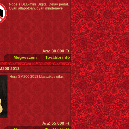
Nobels DEL-mini Digital Delay pedál.
Gyári állapotban, gyári mindenével.
Ára: 30 000 Ft
M200 2013
Hora SM200 2013 klasszikus gitár.
Ára: 55 000 Ft