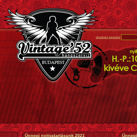
részletes keresés
Ünnepi nyitvatartásunk 2021
Ünnepi